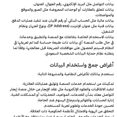
بيانات التواصل مثل البريد الإلكتروني، رقم الجوال، العنوان.
بيانات تتعلق بالعقارات أو الوحدات المعروضة مثل الصور والموقع
والمواصفات.
بيانات مالية مثل الحساب البنكي أو رقم الآيبان عند تنفيذ عمليات الدفع.
بيانات فنية مثل عنوان الإنترنت (IP Address)، ونوع الجهاز، ونظام
التشغيل.
بيانات الاستخدام الخاصة بتفاعلك مع المنصة والتطبيق وخدماتنا.
في حال طلب المنصة أي بيانات ذات طبيعة حساسة كما تم تعريفها في
النظام فسيتم الحصول على موافقتك الصريحة قبل معالجتها، وفقًا لما
يتطلبه نظام حماية البيانات الشخصية السعودي.
أغراض جمع واستخدام البيانات
نستخدم بياناتك للأغراض النظامية والمشروعة التالية:
تمكينك من استخدام خدمات المنصة وتوثيق عملياتك العقارية.
تنفيذ الاتفاقيات والعقود الإلكترونية مثل عقد الإيجار من خلال منصة إيجار.
التواصل معك بشأن الخدمات، المواعيد، التحديثات أو المشكلات الفنية.
إدارة الحسابات والفواتير واسترجاع الرسوم عند الحاجة.
تحسين جودة الخدمات وتطوير تجربة المستخدم.
التحقق من الهوية والامتثال للأنظمة الحكومية ذات العلاقة.
تسويق الخدمات والعروض الخاصة بمنصة عمار بما يتوافق مع الأنظمة.