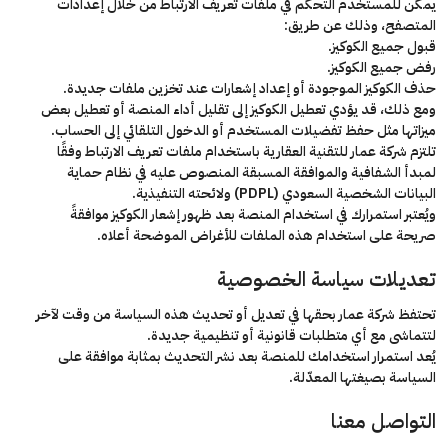
يمكن للمستخدم التحكم في ملفات تعريف الارتباط من خلال إعدادات
المتصفح، وذلك عن طريق:
قبول جميع الكوكيز.
رفض جميع الكوكيز.
حذف الكوكيز الموجودة أو إعداد إشعارات عند تخزين ملفات جديدة.
ومع ذلك، قد يؤدي تعطيل الكوكيز إلى تقليل أداء المنصة أو تعطيل بعض
ميزاتها مثل حفظ تفضيلات المستخدم أو الدخول التلقائي إلى الحساب.
تلتزم شركة عمار للتقنية العقارية باستخدام ملفات تعريف الارتباط وفقًا
لمبدأ الشفافية والموافقة المسبقة المنصوص عليه في نظام حماية
البيانات الشخصية السعودي (PDPL) ولائحته التنفيذية.
ويُعتبر استمرارك في استخدام المنصة بعد ظهور إشعار الكوكيز موافقةً
صريحة على استخدام هذه الملفات للأغراض الموضحة أعلاه.
تعديلات سياسة الخصوصية
تحتفظ شركة عمار بحقها في تعديل أو تحديث هذه السياسة من وقت لآخر
لتتماشى مع أي متطلبات قانونية أو تنظيمية جديدة.
يُعد استمرار استخدامك للمنصة بعد نشر التحديث بمثابة موافقة على
السياسة بصيغتها المعدّلة.
التواصل معنا