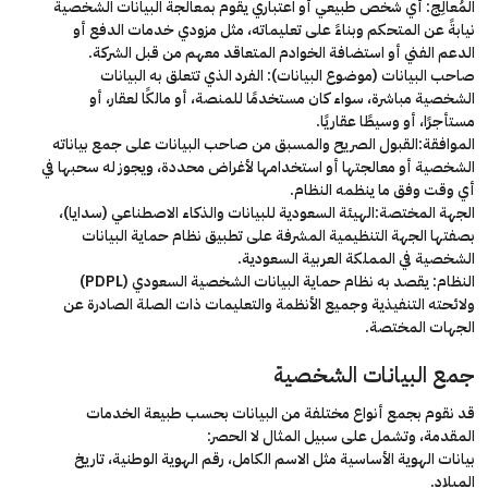
المُعالِج:
أي شخص طبيعي أو اعتباري يقوم بمعالجة البيانات الشخصية
نيابةً عن المتحكم وبناءً على تعليماته، مثل مزودي خدمات الدفع أو
الدعم الفني أو استضافة الخوادم المتعاقد معهم من قبل الشركة.
صاحب البيانات (موضوع البيانات):
الفرد الذي تتعلق به البيانات
الشخصية مباشرة، سواء كان مستخدمًا للمنصة، أو مالكًا لعقار، أو
مستأجرًا، أو وسيطًا عقاريًا.
الموافقة
:القبول الصريح والمسبق من صاحب البيانات على جمع بياناته
الشخصية أو معالجتها أو استخدامها لأغراض محددة، ويجوز له سحبها في
أي وقت وفق ما ينظمه النظام.
الجهة المختصة:
الهيئة السعودية للبيانات والذكاء الاصطناعي (سدايا)،
بصفتها الجهة التنظيمية المشرفة على تطبيق نظام حماية البيانات
الشخصية في المملكة العربية السعودية.
النظام:
يقصد به نظام حماية البيانات الشخصية السعودي (PDPL)
ولائحته التنفيذية وجميع الأنظمة والتعليمات ذات الصلة الصادرة عن
الجهات المختصة.
جمع البيانات الشخصية
قد نقوم بجمع أنواع مختلفة من البيانات بحسب طبيعة الخدمات
المقدمة، وتشمل على سبيل المثال لا الحصر:
بيانات الهوية الأساسية مثل الاسم الكامل، رقم الهوية الوطنية، تاريخ
الميلاد.