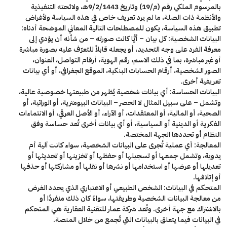
بالمرسوم الملكي رقم (م/19) وتاريخ 9/2/1443هـ، ولائحته التنفيذية
والأنظمة ذات الصلة، ما لم يرد تعريف خاص في هذه السياسة ولأغراض
تطبيق هذه السياسة، يكون للمصطلحات التالية المعاني الموضحة أدناه:
البيانات الشخصية:
كل بيان – أيًّا كانت صورته – من شأنه أن يؤدي إلى
معرفة الفرد على وجه التحديد، أو يجعله قابلاً للتعرّف عليه بصورة مباشرة
أو غير مباشرة، بما في ذلك الاسم، رقم الهوية، أرقام التواصل، العنوان،
الصور الشخصية، أرقام الحسابات البنكية، الموقع الجغرافي، أو أي بيانات
تعريفية أخرى.
البيانات الحساسة:
أي بيانات شخصية يُظهر من طبيعتها خصوصية عالية،
وتشمل – على سبيل المثال لا الحصر – البيانات البيومترية، أو الوراثية، أو
الصحية، أو المالية، أو المعتقدات، أو الآراء، أو الأصل العرقي، أو الانتماءات
الفكرية أو الدينية أو السياسية، أو أي بيانات أخرى تُعد حساسة وفق
النظام أو تحددها الجهة المختصة.
المعالجة:
أي عملية تُجرى على البيانات الشخصية، سواء كانت آلية أم
يدوية، وتشمل جمعها أو تسجيلها أو حفظها أو تخزينها أو تحديثها أو
تعديلها أو عرضها أو استخدامها أو نشرها أو نقلها أو مشاركتها أو حذفها
أو إتلافها.
المتحكم في البيانات:
الشخص الطبيعي أو الاعتباري الذي يحدد الغرض
من معالجة البيانات الشخصية وطريقتها، سواءً كان ذلك منفردًا أو
بالاشتراك مع جهة أخرى. وتُعد شركة عمار للتقنية العقارية هي المتحكم
في البيانات فيما يتعلق بالبيانات التي تُجمع من خلال المنصة.