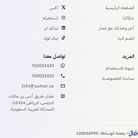
الصفحة الرئيسية
اكس
شركائنا
انستجرام
أجر وحدتك مع عمار
لينكد ان
انضم الينا
تيك توك
المزيد
تواصل معنا
920031420
شروط الاستخدام
920031420
سياسة الخصوصية
Info@aamar.sa
عمَار، طريق أنس بن مالك،
النرجس، الرياض 13324،
المملكة العربية السعودية
رخصة الوساطة: 120018995