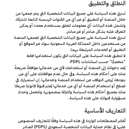
النطاق والتطبيق
تسري هذه السياسة على جميع البيانات الشخصية التي يتم جمعها من
خلال المنصة أو التطبيق أو عبر أي من القنوات الرسمية التابعة للشركة.
وتشمل هذه البيانات أي معلومات تتعلق بمستخدم محدد أو يمكن
التعرف عليه بشكل مباشر أو غير مباشر.
تسري هذه السياسة على جميع البيانات الشخصية التي تجمعها المنصة
من مستخدمين داخل المملكة العربية السعودية سواء عبر الموقع أو
التطبيق أو الخدمات المرتبطة بهما.
لا تنطبق هذه السياسة على البيانات التي يكون استخدامها فقط
“شخصيًّا”
حسب استثناءات PDPL.
يُعد دخولك إلى المنصة أو استخدامك لأي من خدماتها موافقةً صريحةً
منك على أحكام هذه السياسة، وفي حال عدم موافقتك على أي من
بنودها، يُرجى التوقف عن استخدام المنصة وخدماتها. إن استمرارك في
تصفح أو استخدام المنصة أو أي من خدماتها يُعتبر قبولاً قانونيًا صريحًا
منك بجميع أحكام هذه السياسة والتزامًا بمضمونها، وتتحمل وحدك
مسؤولية قبولك على هذه السياسة.
التعاريف الأساسية
تُفسَّر المصطلحات الواردة في هذه السياسة وفقًا للتعاريف المنصوص
عليها في نظام حماية البيانات الشخصية السعودي (PDPL) الصادر